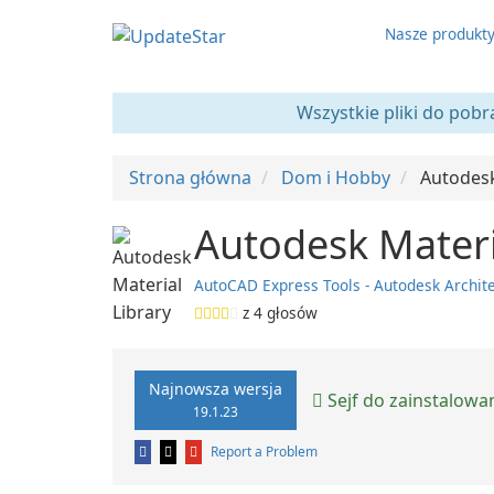
Nasze produkt
Wszystkie pliki do pobr
Strona główna
Dom i Hobby
Autodesk
Autodesk Materi
AutoCAD Express Tools - Autodesk Archit
z
4
głosów
Najnowsza wersja
Sejf do zainstalowa
19.1.23
Report a Problem