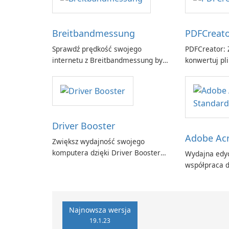
Breitbandmessung
PDFCreat
Sprawdź prędkość swojego
PDFCreator: Z
internetu z Breitbandmessung by
konwertuj pli
zafaco GmbH!
Driver Booster
Adobe Acr
Zwiększ wydajność swojego
komputera dzięki Driver Booster
Wydajna edyc
firmy IObit
współpraca d
Adobe Acroba
Najnowsza wersja
19.1.23