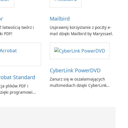
or
Mailbird
 łatwością twórz i
Usprawnij korzystanie z poczty e-
ki PDF!
mail dzięki Mailbird by Maryssael.
CyberLink PowerDVD
obat Standard
Zanurz się w oszałamiających
multimediach dzięki CyberLink
ja plików PDF i
PowerDVD
zięki programowi
t Standard.