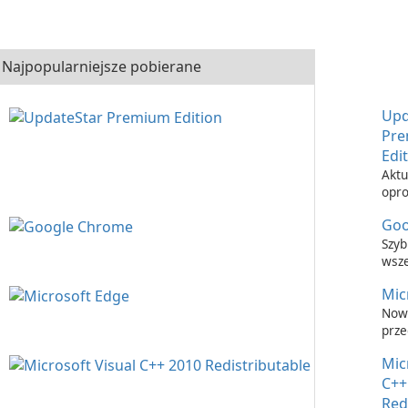
Najpopularniejsze pobierane
Upd
Pr
Edi
Aktu
opr
nigd
Goo
łatw
Upd
Szyb
Prem
wsz
prze
Mic
inte
Now
prze
inte
Mic
C++
Red