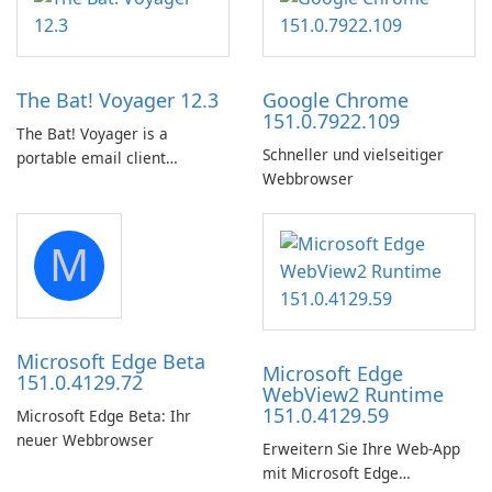
The Bat! Voyager 12.3
Google Chrome
151.0.7922.109
The Bat! Voyager is a
Schneller und vielseitiger
portable email client
Webbrowser
software which you can
launch from any USB or
portable media on any
M
computer running Microsoft
Windows.
Microsoft Edge Beta
Microsoft Edge
151.0.4129.72
WebView2 Runtime
151.0.4129.59
Microsoft Edge Beta: Ihr
neuer Webbrowser
Erweitern Sie Ihre Web-App
mit Microsoft Edge