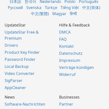
日本語
한국어
Nederlands
Polski
Português
Русский
Svenska
Türkçe
Tiếng Việt
中文(简体)
中文(繁體)
Magyar
हिन्दी
UpdateStar
Hilfe & Feedback
UpdateStar Free &
DMCA
Premium
FAQ
Drivers
Kontakt
Product Key Finder
Datenschutz
Password Finder
Impressum
Local Backup
Verträge kündigen
Video Converter
Widerruf
SigParser
AppCleaner
News
Businesses
Software-Nachrichten
Partner