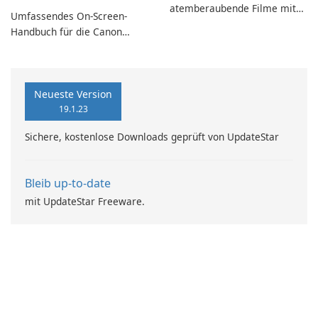
atemberaubende Filme mit
Umfassendes On-Screen-
MiniTool MovieMaker.
Handbuch für die Canon
iX6700-Serie
Neueste Version
19.1.23
Sichere, kostenlose Downloads geprüft von UpdateStar
Bleib up-to-date
mit UpdateStar Freeware.